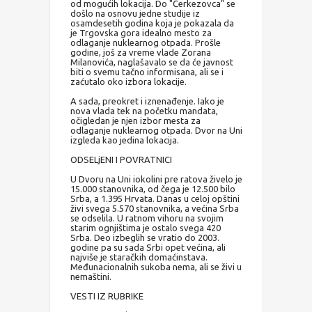
od mogućih lokacija. Do "Čerkezovca" se
došlo na osnovu jedne studije iz
osamdesetih godina koja je pokazala da
je Trgovska gora idealno mesto za
odlaganje nuklearnog otpada. Prošle
godine, još za vreme vlade Zorana
Milanovića, naglašavalo se da će javnost
biti o svemu tačno informisana, ali se i
zaćutalo oko izbora lokacije.
A sada, preokret i iznenađenje. Iako je
nova vlada tek na početku mandata,
očigledan je njen izbor mesta za
odlaganje nuklearnog otpada. Dvor na Uni
izgleda kao jedina lokacija.
ODSELjENI I POVRATNICI
U Dvoru na Uni iokolini pre ratova živelo je
15.000 stanovnika, od čega je 12.500 bilo
Srba, a 1.395 Hrvata. Danas u celoj opštini
živi svega 5.570 stanovnika, a većina Srba
se odselila. U ratnom vihoru na svojim
starim ognjištima je ostalo svega 420
Srba. Deo izbeglih se vratio do 2003.
godine pa su sada Srbi opet većina, ali
najviše je staračkih domaćinstava.
Međunacionalnih sukoba nema, ali se živi u
nemaštini.
VESTI IZ RUBRIKE