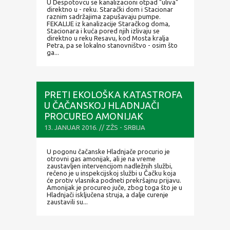
U Despotovcu se kanalizacioni otpad "uliva"
direktno u - reku. Starački dom i Stacionar
raznim sadržajima zapušavaju pumpe.
FEKALIJE iz kanalizacije Staračkog doma,
Stacionara i kuća pored njih izlivaju se
direktno u reku Resavu, kod Mosta kralja
Petra, pa se lokalno stanovništvo - osim što
ga...
PRETI EKOLOŠKA KATASTROFA
U ČAČANSKOJ HLADNJAČI
PROCUREO AMONIJAK
13. JANUAR 2016. // ZŽS - SRBIJA
U pogonu čačanske Hladnjače procurio je
otrovni gas amonijak, ali je na vreme
zaustavljen intervencijom nadležnih službi,
rečeno je u inspekcijskoj službi u Čačku koja
će protiv vlasnika podneti prekršajnu prijavu.
Amonijak je procureo juče, zbog toga što je u
Hladnjači isključena struja, a dalje curenje
zaustavili su...