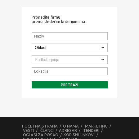
Pronađite firmu
prema sledećim kriterijumima
POČETNA STRANA
/
O NAMA
/
MARKETING
/
VESTI
/
ČLANCI
/
ADRESAR
/
TENDERI
/
OGLASI ZA POSAO
/
KORISNI LINKOVI
/
PRIJATELJI SAJTA
/
KONTAKT