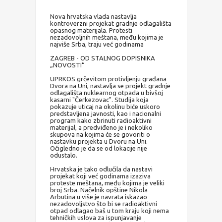
Nova hrvatska vlada nastavlja
kontroverzni projekat gradnje odlagališta
opasnog materijala. Protesti
nezadovoljnih meštana, među kojima je
najviše Srba, traju već godinama
ZAGREB - OD STALNOG DOPISNIKA
„NOVOSTI“
UPRKOS grčevitom protivljenju građana
Dvora na Uni, nastavlja se projekt gradnje
odlagališta nuklearnog otpada u bivšoj
kasarni "Čerkezovac". Studija koja
pokazuje uticaj na okolinu biće uskoro
predstavljena javnosti, kao i nacionalni
program kako zbrinuti radioaktivni
materijal, a predviđeno je i nekoliko
skupova na kojima će se govoriti o
nastavku projekta u Dvoru na Uni.
Očigledno je da se od lokacije nije
odustalo.
Hrvatska je tako odlučila da nastavi
projekat koji već godinama izaziva
proteste meštana, među kojima je veliki
broj Srba. Načelnik opštine Nikola
Arbutina u više je navrata iskazao
nezadovoljstvo što bi se radioaktivni
otpad odlagao baš u tom kraju koji nema
tehničkih uslova za ispunjavanje