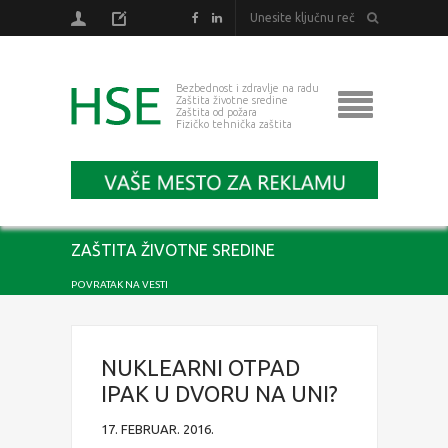
Bezbednost i zdravlje na radu
Zaštita životne sredine
Zaštita od požara
Fizičko tehnička zaštita
ZAŠTITA ŽIVOTNE SREDINE
POVRATAK NA VESTI
NUKLEARNI OTPAD
IPAK U DVORU NA UNI?
17. FEBRUAR. 2016.