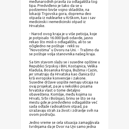
međunarodnih pravila za odlagališta tog
tipa. Predviđeno je tako da se u
podzemno bivše vojno skladište, na
lokaciji Trgovska gora, doprema deo
otpada iz nuklearke u Krškom, kao i sav
medicinski i nemedicinski otpad iz
Hrvatske.
- Narod ovog kraja je u više peticija, koje
je potpisalo 16.000 ljudi odavde, jasno
rekao što misli o odlagalištu, ali to se
očigledno ne poštuje - rekli su
"Novostima" u Dvoru na Uni. - Tražimo da
se poštuje volja stanovnika našeg kraja.
Sa tim stavom slažu se i susedne opštine u
Republici Srpskoj i BiH, Kostajnica, Velika
Kladuša, Bosanska Krupa, Bužima i Cazin,
jer smatraju da Hrvatska kao članica EU
krši evropske konvencije i zakone.
Susedne države uopšte nemaju uticaja na
ovaj projekat, pa je u nekoliko pisama
hrvatska vlast o tome detaljno
obaveštena. Komšije, među kojima su
Hrvati, Srbi i Bošnjaci, brinu se što se na
mestu gde je predviđeno odlagalište već
sada odlaže radioaktivni otpad, pa
izražavaju strah za život i zdravlje svih na
ovom području.
Jedno vreme se cela situacija zamagljivala
tvrdnjama da je Dvor na Uni samo jedna