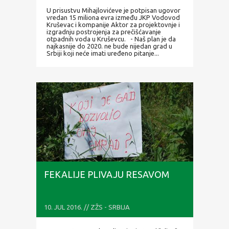
U prisustvu Mihajlovićeve je potpisan ugovor
vredan 15 miliona evra između JKP Vodovod
Kruševac i kompanije Aktor za projektovnje i
izgradnju postrojenja za prečišćavanje
otpadnih voda u Kruševcu. - Naš plan je da
najkasnije do 2020. ne bude nijedan grad u
Srbiji koji neće imati uređeno pitanje...
FEKALIJE PLIVAJU RESAVOM
10. JUL 2016. // ZŽS - SRBIJA