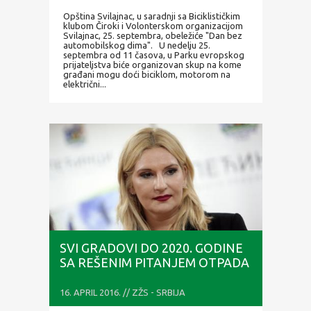
Opština Svilajnac, u saradnji sa Biciklističkim
klubom Čiroki i Volonterskom organizacijom
Svilajnac, 25. septembra, obeležiće "Dan bez
automobilskog dima". U nedelju 25.
septembra od 11 časova, u Parku evropskog
prijateljstva biće organizovan skup na kome
građani mogu doći biciklom, motorom na
električni...
SVI GRADOVI DO 2020. GODINE
SA REŠENIM PITANJEM OTPADA
16. APRIL 2016. // ZŽS - SRBIJA