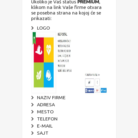
Ukoliko je Vaš status
PREMIUM
,
klikom na link Vaše firme otvara
se posebna strana na kojoj će se
prikazati:
LOGO
NAZIV FIRME
ADRESA
MESTO
TELEFON
E-MAIL
SAJT