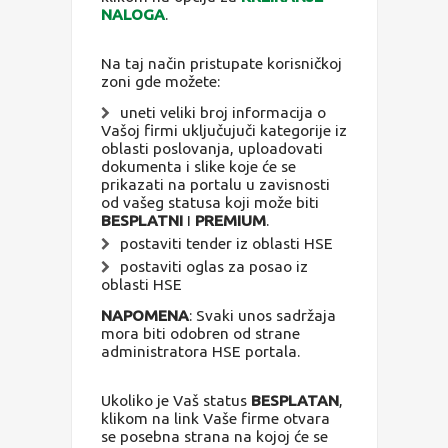
NALOGA
.
Na taj način pristupate korisničkoj
zoni gde možete:
uneti veliki broj informacija o
Vašoj firmi uključujuči kategorije iz
oblasti poslovanja, uploadovati
dokumenta i slike koje će se
prikazati na portalu u zavisnosti
od vašeg statusa koji može biti
BESPLATNI
I
PREMIUM
.
postaviti tender iz oblasti HSE
postaviti oglas za posao iz
oblasti HSE
NAPOMENA
: Svaki unos sadržaja
mora biti odobren od strane
administratora HSE portala.
Ukoliko je Vaš status
BESPLATAN
,
klikom na link Vaše firme otvara
se posebna strana na kojoj će se