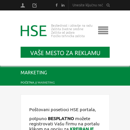
Bezbednost i zdravlje na radu
Zaštita životne sredine
Zaštita od požara
Fizičko tehnička zaštita
MARKETING
POČETNA
//
MARKETING
Poštovani posetioci HSE portala,
potpuno
BESPLATNO
možete
registrovati Vašu firmu na portalu
klikom na opciju za
KREIRANJE