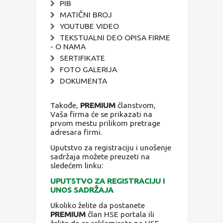
PIB
MATIČNI BROJ
YOUTUBE VIDEO
TEKSTUALNI DEO OPISA FIRME
- O NAMA
SERTIFIKATE
FOTO GALERIJA
DOKUMENTA
Takođe,
PREMIUM
članstvom,
Vaša firma će se prikazati na
prvom mestu prilikom pretrage
adresara firmi.
Uputstvo za registraciju i unošenje
sadržaja možete preuzeti na
sledećem linku:
UPUTSTVO ZA REGISTRACIJU I
UNOS SADRŽAJA
Ukoliko želite da postanete
PREMIUM
član HSE portala ili
želite da se reklamirate na HSE