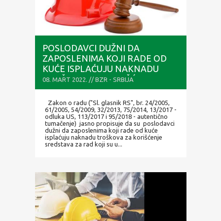
POSLODAVCI DUŽNI DA
ZAPOSLENIMA KOJI RADE OD
KUĆE ISPLAĆUJU NAKNADU
TROŠKOVA ZA KORIŠĆENJE
08. MART 2022. // BZR - SRBIJA
SREDSTAVA ZA RAD KOJI SU U
VLASNIŠTVU RADNIKA, KAO I
Zakon o radu ("Sl. glasnik RS", br. 24/2005,
DA IM NADOKNADE DRUGE
61/2005, 54/2009, 32/2013, 75/2014, 13/2017 -
odluka US, 113/2017 i 95/2018 - autentično
TROŠKOVE
tumačenje) jasno propisuje da su poslodavci
dužni da zaposlenima koji rade od kuće
isplaćuju naknadu troškova za korišćenje
sredstava za rad koji su u...