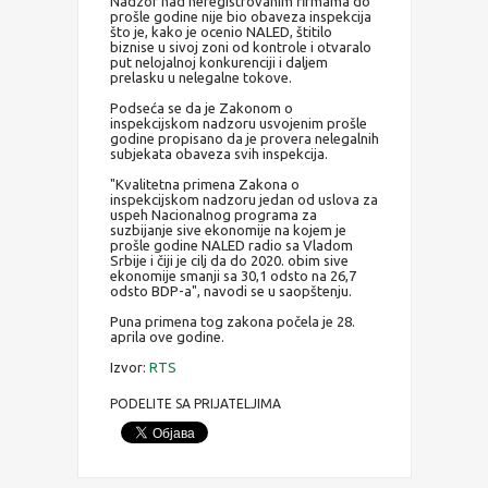
Nadzor nad neregistrovanim firmama do
prošle godine nije bio obaveza inspekcija
što je, kako je ocenio NALED, štitilo
biznise u sivoj zoni od kontrole i otvaralo
put nelojalnoj konkurenciji i daljem
prelasku u nelegalne tokove.
Podseća se da je Zakonom o
inspekcijskom nadzoru usvojenim prošle
godine propisano da je provera nelegalnih
subjekata obaveza svih inspekcija.
"Kvalitetna primena Zakona o
inspekcijskom nadzoru jedan od uslova za
uspeh Nacionalnog programa za
suzbijanje sive ekonomije na kojem je
prošle godine NALED radio sa Vladom
Srbije i čiji je cilj da do 2020. obim sive
ekonomije smanji sa 30,1 odsto na 26,7
odsto BDP-a", navodi se u saopštenju.
Puna primena tog zakona počela je 28.
aprila ove godine.
Izvor:
RTS
PODELITE SA PRIJATELJIMA