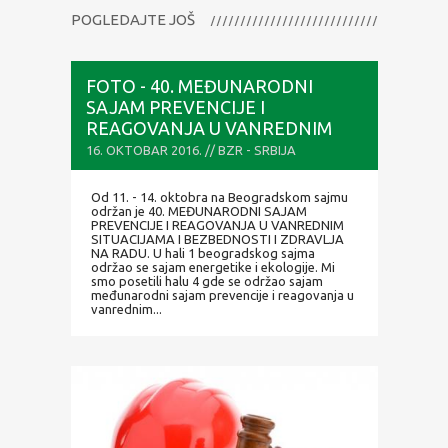
POGLEDAJTE JOŠ
FOTO - 40. MEĐUNARODNI
SAJAM PREVENCIJE I
REAGOVANJA U VANREDNIM
SITUACIJAMA I BEZBEDNOSTI I
16. OKTOBAR 2016. // BZR - SRBIJA
ZDRAVLJA NA RADU
Od 11. - 14. oktobra na Beogradskom sajmu
održan je 40. MEĐUNARODNI SAJAM
PREVENCIJE I REAGOVANJA U VANREDNIM
SITUACIJAMA I BEZBEDNOSTI I ZDRAVLJA
NA RADU. U hali 1 beogradskog sajma
održao se sajam energetike i ekologije. Mi
smo posetili halu 4 gde se održao sajam
međunarodni sajam prevencije i reagovanja u
vanrednim...