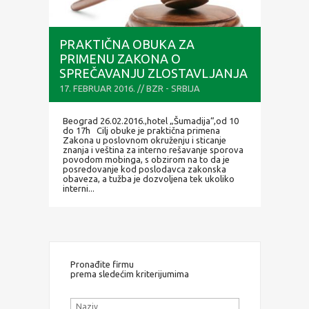
PRAKTIČNA OBUKA ZA
PRIMENU ZAKONA O
SPREČAVANJU ZLOSTAVLJANJA
NA RADU
17. FEBRUAR 2016. // BZR - SRBIJA
Beograd 26.02.2016.,hotel „Šumadija“,od 10
do 17h Cilj obuke je praktična primena
Zakona u poslovnom okruženju i sticanje
znanja i veština za interno rešavanje sporova
povodom mobinga, s obzirom na to da je
posredovanje kod poslodavca zakonska
obaveza, a tužba je dozvoljena tek ukoliko
interni...
Pronađite firmu
prema sledećim kriterijumima