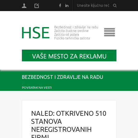
Bezbednost i zdravlje na radu
Zaštita životne sredine
Zaštita od požara
Fizičko tehnička zaštita
BEZBEDNOST I ZDRAVLJE NA RADU
POVRATAK NA VESTI
NALED: OTKRIVENO 510
STANOVA
NEREGISTROVANIH
FIRMI