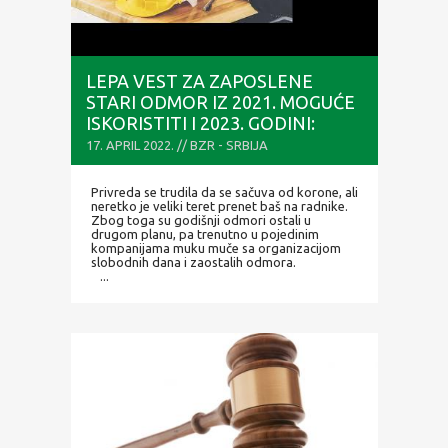
LEPA VEST ZA ZAPOSLENE
STARI ODMOR IZ 2021. MOGUĆE
ISKORISTITI I 2023. GODINI:
JEDAN JE USLOV
17. APRIL 2022. // BZR - SRBIJA
Privreda se trudila da se sačuva od korone, ali
neretko je veliki teret prenet baš na radnike.
Zbog toga su godišnji odmori ostali u
drugom planu, pa trenutno u pojedinim
kompanijama muku muče sa organizacijom
slobodnih dana i zaostalih odmora.
...