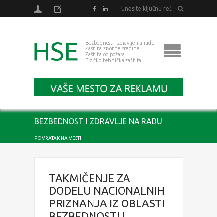
Bezbednost i zdravlje na radu
Zaštita životne sredine
Zaštita od požara
Fizičko tehnička zaštita
BEZBEDNOST I ZDRAVLJE NA RADU
POVRATAK NA VESTI
TAKMIČENJE ZA
DODELU NACIONALNIH
PRIZNANJA IZ OBLASTI
BEZBEDNOSTI I