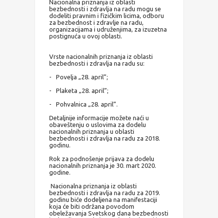
Nacionalna priznanja iz oblasti
bezbednosti i zdravlja na radu mogu se
dodeliti pravnim i fizičkim licima, odboru
za bezbednost i zdravlje na radu,
organizacijama i udruženjima, za izuzetna
postignuća u ovoj oblasti.
Vrste nacionalnih priznanja iz oblasti
bezbednosti i zdravlja na radu su:
- Povelja „28. april”;
- Plaketa „28. april”;
- Pohvalnica „28. april”.
Detaljnije informacije možete naći u
obaveštenju o uslovima za dodelu
nacionalnih priznanja u oblasti
bezbednosti i zdravlja na radu za 2018.
godinu.
Rok za podnošenje prijava za dodelu
nacionalnih priznanja je 30. mart 2020.
godine.
Nacionalna priznanja iz oblasti
bezbednosti i zdravlja na radu za 2019.
godinu biće dodeljena na manifestaciji
koja će biti održana povodom
obeležavanja Svetskog dana bezbednosti