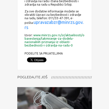
i zdravlja na radu i Dana bezbednosti i
zdravlja na radu u Republici Srbiji.
Za sve dodatne informacije možete se
obratiti Upravi za bezbednost i zdravlje
na radu, telefon: 011/33-47-391, e-
upravazabzr@minrzs.gov.
pošta:
rs
Izvor:
www.minrzs.gov.rs/sr/aktuelnosti/o
bavestenja/takmicenje-za-dodelu-
nacionalnih-priznanja-iz-oblasti-
bezbednosti-i-zdravlja-na-radu-0
PODELITE SA PRIJATELJIMA
POGLEDAJTE JOŠ