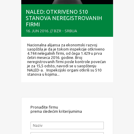
NALED: OTKRIVENO 510
STANOVA NEREGISTROVANIH
FIRMI
16. JUN 2016. // BZR - SRBIJA
Nacionalna alijansa za ekonomski razvoj
saopštila je da je tokom inspekcije otkriveno
4.744 nelegalnih firmi, od čega 1.429 u prva
četiri meseca 2016. godine. Broj
neregistrovanih firmi posle kontrole povećan
je za 15,5 odsto, navodi se u saopštenju
NALED-a. Inspekcijski organi otkrili su 510
stanova u kojima...
Pronađite firmu
prema sledećim kriterijumima