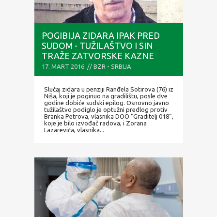
POGIBIJA ZIDARA IPAK PRED
SUDOM - TUŽILAŠTVO I SIN
TRAŽE ZATVORSKE KAZNE
17. MART 2016. // BZR - SRBIJA
Slučaj zidara u penziji Ranđela Sotirova (76) iz
Niša, koji je poginuo na gradilištu, posle dve
godine dobiće sudski epilog. Osnovno javno
tužilaštvo podiglo je optužni predlog protiv
Branka Petrova, vlasnika DOO “Graditelj 018”,
koje je bilo izvođač radova, i Zorana
Lazarevića, vlasnika...