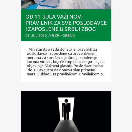
OD 11. JULA VAŽI NOVI
PRAVILNIK ZA SVE POSLODAVCE
I ZAPOSLENE U SRBIJI ZBOG
EPIDEMIJE KORONE, OVO SU
07. JUL 2020. // BZR - SRBIJA
MERE
Ministarstvo rada donelo je pravilnik za
poslodavce i zaposlene sa preventivnim
merama za sprečavanje širenja epidemije
korona virusa , koji će stupiti na snagu 11. jula,
objavio je Službeni glasnik. Poslodavci treba
do 10. avgusta da donesu plan primene
mera, u skladu sa pravilnikom. Pravilnikom o...