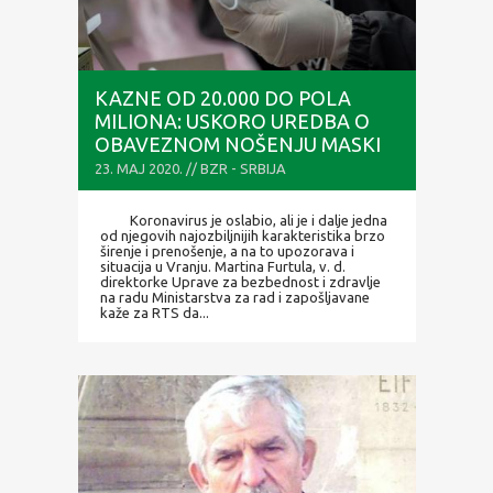
KAZNE OD 20.000 DO POLA
MILIONA: USKORO UREDBA O
OBAVEZNOM NOŠENJU MASKI
NA RADNOM MESTU
23. MAJ 2020. // BZR - SRBIJA
Koronavirus je oslabio, ali je i dalje jedna
od njegovih najozbiljnijih karakteristika brzo
širenje i prenošenje, a na to upozorava i
situacija u Vranju. Martina Furtula, v. d.
direktorke Uprave za bezbednost i zdravlje
na radu Ministarstva za rad i zapošljavane
kaže za RTS da...