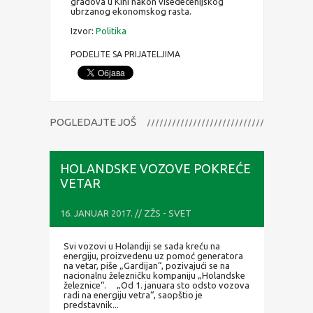
gradova u Kini nakon višedecenijskog
ubrzanog ekonomskog rasta.
Izvor:
Politika
PODELITE SA PRIJATELJIMA
POGLEDAJTE JOŠ
HOLANDSKE VOZOVE POKREĆE
VETAR
16. JANUAR 2017. // ZŽS - SVET
Svi vozovi u Holandiji se sada kreću na
energiju, proizvedenu uz pomoć generatora
na vetar, piše „Gardijan“, pozivajući se na
nacionalnu železničku kompaniju „Holandske
železnice“. „Od 1. januara sto odsto vozova
radi na energiju vetra“, saopštio je
predstavnik...