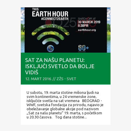
SAT ZA NAŠU PLANETU:
ISKLJUČI SVETLO DA BOLJE
VIDIŠ
12. MART 2016. // ZŽS - SVET
U subotu, 19. marta stotine miliona ljudi na
svim kontinentima, u 24 vremenske zone,
isključiće svetla na sat vremena BEOGRAD -
WWF, svetska fondacija za prirodu, najavio je
obeležavanje globalne akcije pod nazivom
„Sat za našu planetu“ 19. marta, s početkom
u 20.30 časova. Tog dana stotine...