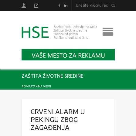
Bezbednost i zdravlje na radu
Zaštita životne sredine
Zaštita od požara
Fizičko tehnička zaštita
ZAŠTITA ŽIVOTNE SREDINE
POVRATAK NA VESTI
CRVENI ALARM U
PEKINGU ZBOG
ZAGAĐENJA