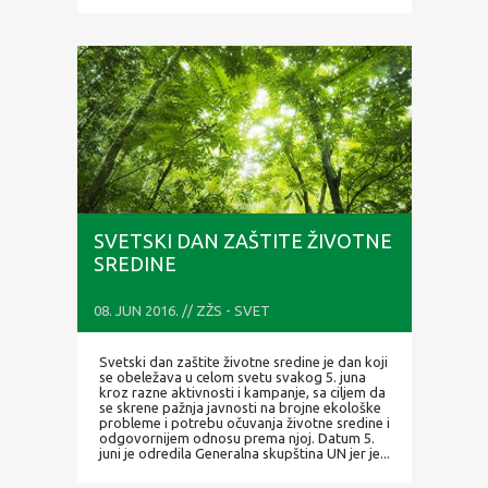
SVETSKI DAN ZAŠTITE ŽIVOTNE
SREDINE
08. JUN 2016. // ZŽS - SVET
Svetski dan zaštite životne sredine je dan koji
se obeležava u celom svetu svakog 5. juna
kroz razne aktivnosti i kampanje, sa ciljem da
se skrene pažnja javnosti na brojne ekološke
probleme i potrebu očuvanja životne sredine i
odgovornijem odnosu prema njoj. Datum 5.
juni je odredila Generalna skupština UN jer je...