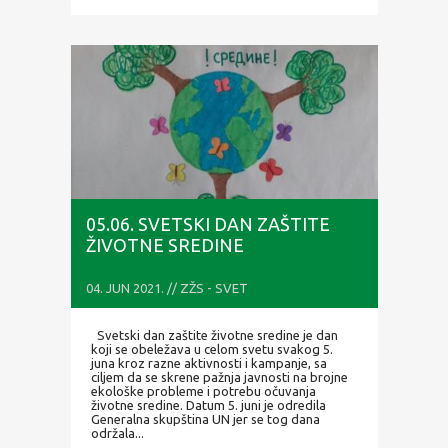
05.06. SVETSKI DAN ZAŠTITE
ŽIVOTNE SREDINE
04. JUN 2021. // ZŽS - SVET
Svetski dan zaštite životne sredine je dan
koji se obeležava u celom svetu svakog 5.
juna kroz razne aktivnosti i kampanje, sa
cilјem da se skrene pažnja javnosti na brojne
ekološke probleme i potrebu očuvanja
životne sredine. Datum 5. juni je odredila
Generalna skupština UN jer se tog dana
održala...