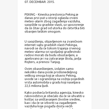
07. DECEMBAR. 2015.
PEKING - Kineska prestonica Peking je
danas prvi put u istoriji oglasila crveni
meteo-alarm zbog zagađenja vazduha,
saopštile su gradske vlasti, uz upozorenje
da će čitav grad od utorka do četvrtka biti
obavijen teškim smogom.
U saopštenju, objavljenom na zvaničnom
internet sajtu gradskih vlasti Pekinga,
navodi se da će tokom trajanja crvenog
meteo-alarma svi spoljašnji građevinski
radovi morati da budu obustavljeni, a
apelovano je i na zatvaranje škola, javlja
Rojters, a prenosi Tanjug.
Ovim obaveštenjem, izdatim samo
nekoliko dana posle prošlonedeljnog
velikog smoga koji je obavio Peking,
uvode se i ograničenja na vožnju pojedinih
vrsta automobila u gradu koji naseljava
22,5 miliona ljudi.
Kako podseća britanska agencija, kinesko
rukovodstvo je obećalo da će se uhvatiti u
koštac sa uništavanjem životne sredine,
kao i da će se izboriti sa zagađenjem
vazduha koje pogađa dosta većih